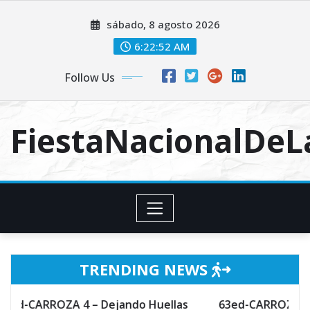
Skip
sábado, 8 agosto 2026
to
content
6:22:53 AM
Follow Us
FiestaNacionalDe
TRENDING NEWS
 4 – Dejando Huellas
63ed-CARROZA 3 – Hechizo de