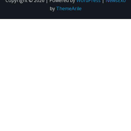
Copyright © 2026 | Powered by
WordPress
|
NewsExo
by
ThemeArile