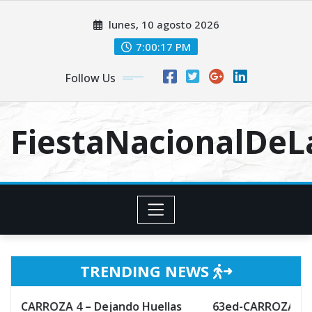
Skip
lunes, 10 agosto 2026
to
content
7:00:18 PM
Follow Us
FiestaNacionalDe
TRENDING NEWS
 4 – Dejando Huellas
63ed-CARROZA 3 – Hechizo de