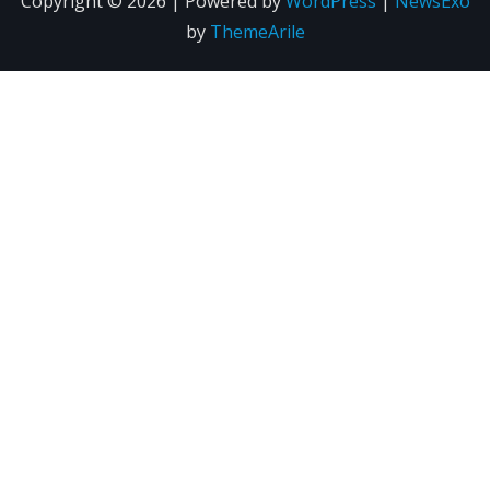
Copyright © 2026 | Powered by
WordPress
|
NewsExo
by
ThemeArile