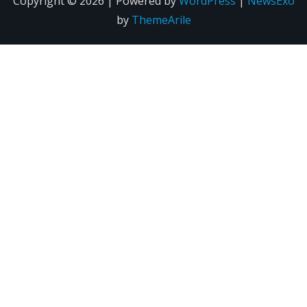
Copyright © 2026 | Powered by
WordPress
|
NewsExo
by
ThemeArile