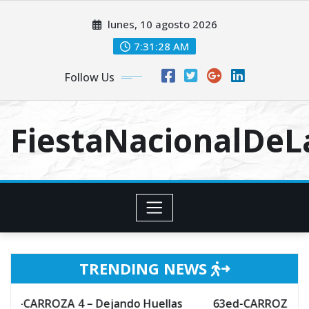
Skip
lunes, 10 agosto 2026
to
content
7:31:29 AM
Follow Us
FiestaNacionalDe
TRENDING NEWS
 4 – Dejando Huellas
63ed-CARROZA 3 – Hechizo de