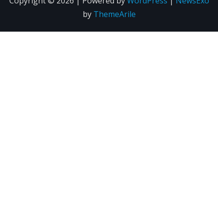
Copyright © 2026 | Powered by
WordPress
|
NewsExo
by
ThemeArile