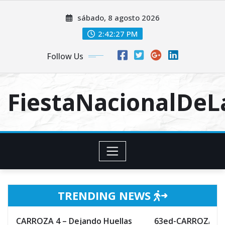
Skip
sábado, 8 agosto 2026
to
content
2:42:28 PM
Follow Us
FiestaNacionalDe
TRENDING NEWS
 4 – Dejando Huellas
63ed-CARROZA 3 – Hechizo de