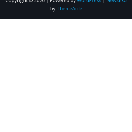
Copyright © 2026 | Powered by
WordPress
|
NewsExo
by
ThemeArile