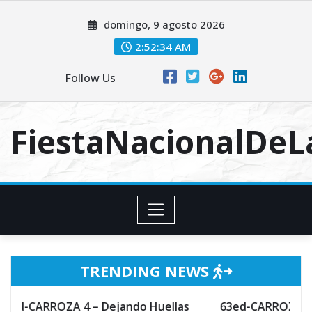
Skip
domingo, 9 agosto 2026
to
content
2:52:35 AM
Follow Us
FiestaNacionalDe
TRENDING NEWS
A 4 – Dejando Huellas
63ed-CARROZA 3 – Hechizo d