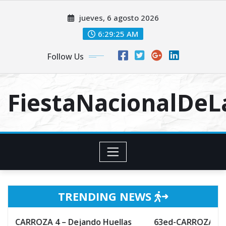
Skip
jueves, 6 agosto 2026
to
content
6:29:26 AM
Follow Us
FiestaNacionalDe
TRENDING NEWS
 4 – Dejando Huellas
63ed-CARROZA 3 – Hechizo de