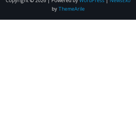
Copyright © 2026 | Powered by
WordPress
|
NewsExo
by
ThemeArile