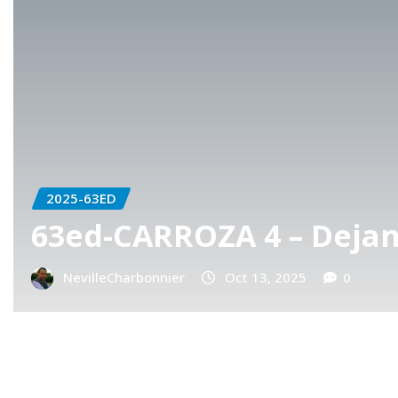
2025-63ED
63ed-CARROZA 3 –
ellas
Primavera
NevilleCharbonnier
Oct 13, 202