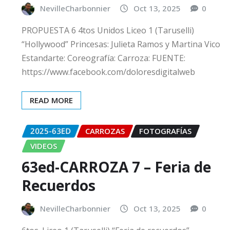
NevilleCharbonnier
Oct 13, 2025
0
PROPUESTA 6 4tos Unidos Liceo 1 (Taruselli)
“Hollywood” Princesas: Julieta Ramos y Martina Vico
Estandarte: Coreografía: Carroza: FUENTE:
https://www.facebook.com/doloresdigitalweb
READ MORE
2025-63ED
CARROZAS
FOTOGRAFÍAS
VIDEOS
63ed-CARROZA 7 – Feria de
Recuerdos
NevilleCharbonnier
Oct 13, 2025
0