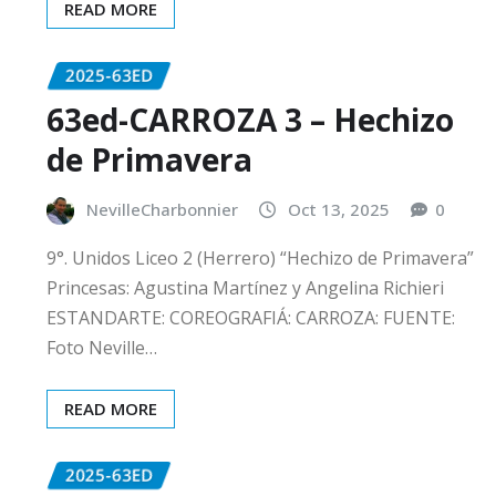
READ MORE
2025-63ED
63ed-CARROZA 3 – Hechizo
de Primavera
NevilleCharbonnier
Oct 13, 2025
0
9°. Unidos Liceo 2 (Herrero) “Hechizo de Primavera”
Princesas: Agustina Martínez y Angelina Richieri
ESTANDARTE: COREOGRAFIÁ: CARROZA: FUENTE:
Foto Neville…
READ MORE
2025-63ED