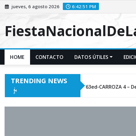
Skip
jueves, 6 agosto 2026
6:42:52 PM
to
content
FiestaNacionalDe
HOME
CONTACTO
DATOS ÚTILES
EDIC
TRENDING NEWS
RROZA 2 – Primoda
63ed-CARROZA 4 – Dejando Huell