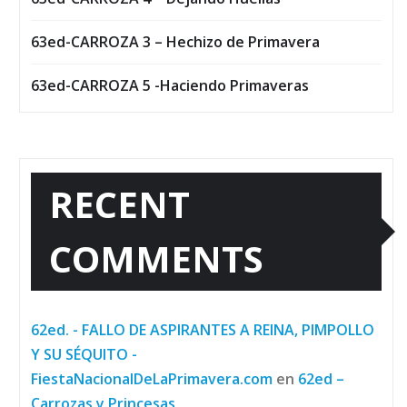
63ed-CARROZA 3 – Hechizo de Primavera
63ed-CARROZA 5 -Haciendo Primaveras
RECENT
COMMENTS
62ed. - FALLO DE ASPIRANTES A REINA, PIMPOLLO
Y SU SÉQUITO -
FiestaNacionalDeLaPrimavera.com
en
62ed –
Carrozas y Princesas