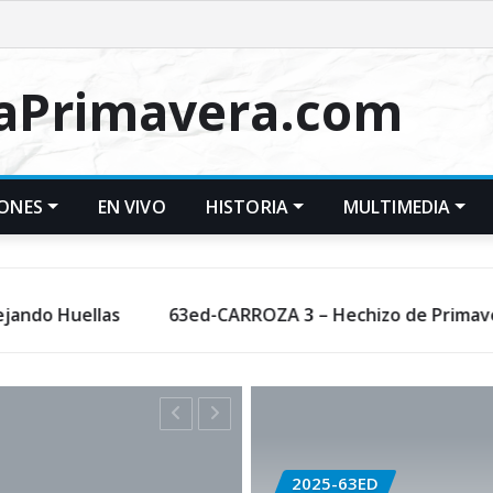
LaPrimavera.com
IONES
EN VIVO
HISTORIA
MULTIMEDIA
as
63ed-CARROZA 3 – Hechizo de Primavera
63
2025-63ED