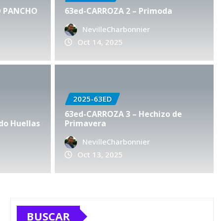
O PANCHO
63ed-CARROZA 2 – Primoda
NevilleCharbonnier
Oct 14, 2025
2025-63ED
CARROZA 5 -Haciendo
63ed-CARROZA 3 – Hechizo de
do Huellas
Primavera
veras
NevilleCharbonnier
harbonnier
Oct 13, 2025
0
Oct 13, 2025
BUSCAR