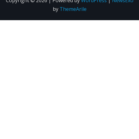
Copyright © 2026 | Powered by
WordPress
|
NewsExo
by
ThemeArile