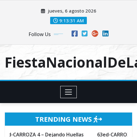
Skip
jueves, 6 agosto 2026
to
content
9:13:32 AM
Follow Us
FiestaNacionalDe
TRENDING NEWS
A 4 – Dejando Huellas
63ed-CARROZA 3 – Hechizo d