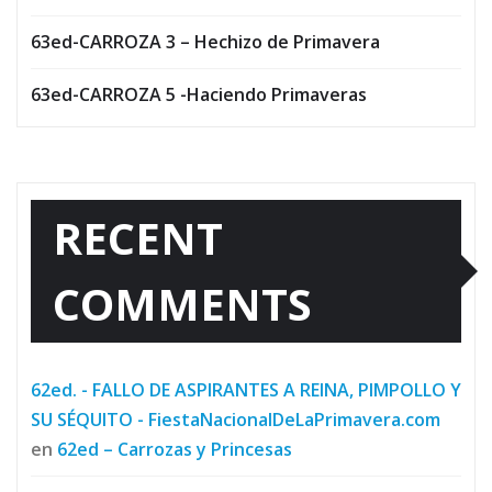
63ed-CARROZA 3 – Hechizo de Primavera
63ed-CARROZA 5 -Haciendo Primaveras
RECENT
COMMENTS
62ed. - FALLO DE ASPIRANTES A REINA, PIMPOLLO Y
SU SÉQUITO - FiestaNacionalDeLaPrimavera.com
en
62ed – Carrozas y Princesas