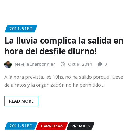
2011-51ED
La lluvia complica la salida en
hora del desfile diurno!
NevilleCharbonnier
Oct 9, 2011
0
A la hora prevista, las 10hs. no ha salido porque llueve
de a ratos y la organización no ha permitido…
READ MORE
2011-51ED
CARROZAS
PREMIOS