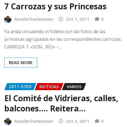
7 Carrozas y sus Princesas
NevilleCharbonnier
Oct 7, 2011
0
Ya anda circulando el folleto con las fotos de las
princesas agrupadas en las correspondientes carrozas.
CARROZA 1: «SON…RÍO» –…
READ MORE
2011-51ED
NOTICIAS
VARIOS
El Comité de Vidrieras, calles,
balcones…. Reitera…
NevilleCharbonnier
Oct 3, 2011
0