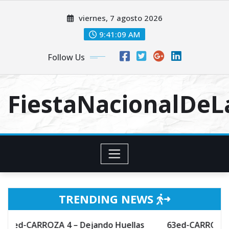
Skip
viernes, 7 agosto 2026
to
content
9:41:10 AM
Follow Us
FiestaNacionalDe
TRENDING NEWS
OZA 4 – Dejando Huellas
63ed-CARROZA 3 – Hechizo