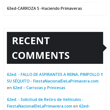
63ed-CARROZA 5 -Haciendo Primaveras
RECENT
COMMENTS
62ed. - FALLO DE ASPIRANTES A REINA, PIMPOLLO Y
SU SÉQUITO - FiestaNacionalDeLaPrimavera.com
en
62ed – Carrozas y Princesas
62ed. - Solicitud de Retiro de Vehículos -
FiestaNacionalDeLaPrimavera.com
en
62ed-