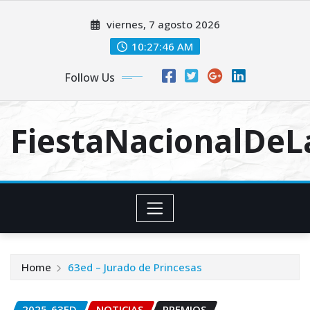
Skip
viernes, 7 agosto 2026
to
content
10:27:46 AM
Follow Us
FiestaNacionalDe
Home
63ed – Jurado de Princesas
2025-63ED
NOTICIAS
PREMIOS