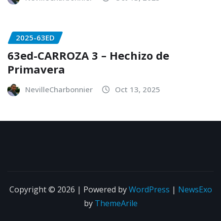
2025-63ED
63ed-CARROZA 3 – Hechizo de
Primavera
NevilleCharbonnier
Oct 13, 2025
Copyright © 2026 | Powered by
WordPress
|
NewsExo
by
ThemeArile