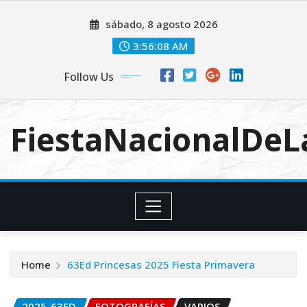
Skip
sábado, 8 agosto 2026
to
content
3:56:09 AM
Follow Us
FiestaNacionalDe
Home
63Ed Princesas 2025 Fiesta Primavera
2025-63ED
FOTOGRAFÍAS
VARIOS