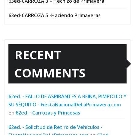
63ed-CARROZA 3 – Hechizo de Primavera
63ed-CARROZA 5 -Haciendo Primaveras
RECENT
COMMENTS
62ed. - FALLO DE ASPIRANTES A REINA, PIMPOLLO Y
SU SÉQUITO - FiestaNacionalDeLaPrimavera.com
en
62ed – Carrozas y Princesas
62ed. - Solicitud de Retiro de Vehículos -