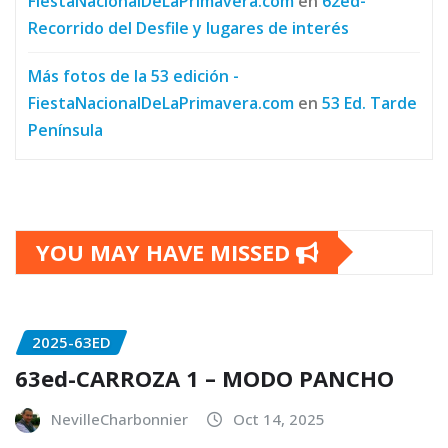
FiestaNacionalDeLaPrimavera.com
en
62ed-
Recorrido del Desfile y lugares de interés
Más fotos de la 53 edición -
FiestaNacionalDeLaPrimavera.com
en
53 Ed. Tarde
Península
YOU MAY HAVE MISSED
2025-63ED
63ed-CARROZA 1 – MODO PANCHO
NevilleCharbonnier
Oct 14, 2025