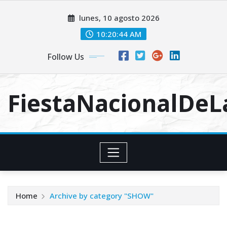
Skip
lunes, 10 agosto 2026
to
content
10:20:44 AM
Follow Us
FiestaNacionalDe
Home
Archive by category "SHOW"