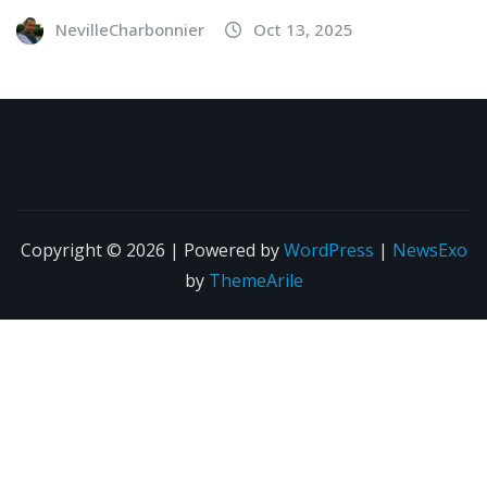
NevilleCharbonnier
Oct 13, 2025
Copyright © 2026 | Powered by
WordPress
|
NewsExo
by
ThemeArile